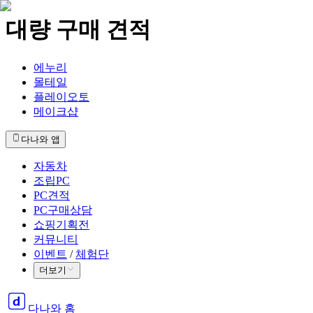
대량 구매 견적
에누리
몰테일
플레이오토
메이크샵
다나와 앱
자동차
조립PC
PC견적
PC구매상담
쇼핑기획전
커뮤니티
이벤트
/
체험단
더보기
다나와 홈