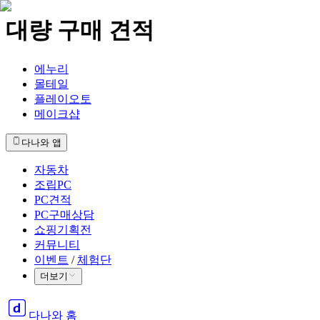
대량 구매 견적
에누리
몰테일
플레이오토
메이크샵
다나와 앱
자동차
조립PC
PC견적
PC구매상담
쇼핑기획전
커뮤니티
이벤트
/
체험단
더보기
다나와 홈