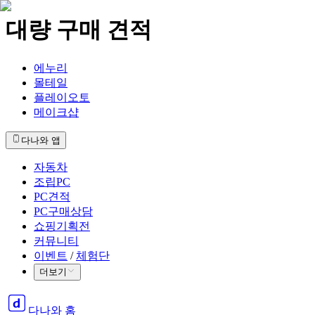
대량 구매 견적
에누리
몰테일
플레이오토
메이크샵
다나와 앱
자동차
조립PC
PC견적
PC구매상담
쇼핑기획전
커뮤니티
이벤트
/
체험단
더보기
다나와 홈