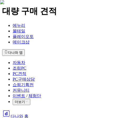
대량 구매 견적
에누리
몰테일
플레이오토
메이크샵
다나와 앱
자동차
조립PC
PC견적
PC구매상담
쇼핑기획전
커뮤니티
이벤트
/
체험단
더보기
다나와 홈