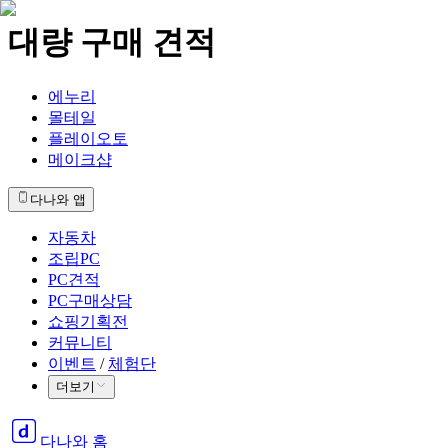
대량 구매 견적
에누리
몰테일
플레이오토
메이크샵
다나와 앱
자동차
조립PC
PC견적
PC구매상담
쇼핑기획전
커뮤니티
이벤트
/
체험단
더보기
다나와 홈