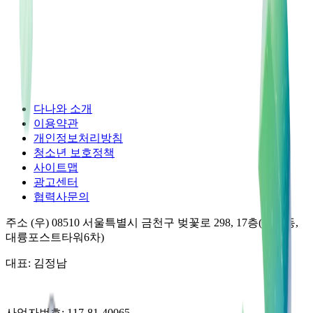
다나와 소개
이용약관
개인정보처리방침
청소년 보호정책
사이트맵
광고센터
협력사문의
주소
(우) 08510
서울특별시 금천구 벚꽃로 298, 17층(가산동,
대륭포스트타워6차)
대표:
김정남
사업자번호:
117-81-40065