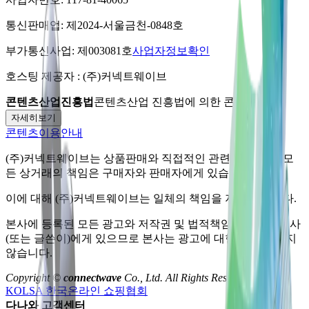
통신판매업:
제2024-서울금천-0848호
부가통신사업:
제003081호
사업자정보확인
호스팅 제공자 :
(주)커넥트웨이브
콘텐츠산업진흥법
콘텐츠산업 진흥법에 의한 콘텐츠 보호
자세히보기
콘텐츠이용안내
(주)커넥트웨이브
는 상품판매와 직접적인 관련이 없으며, 모
든 상거래의 책임은 구매자와 판매자에게 있습니다.
이에 대해
(주)커넥트웨이브
는 일체의 책임을 지지 않습니다.
본사에 등록된 모든 광고와 저작권 및 법적책임은 자료제공사
(또는 글쓴이)에게 있으므로 본사는 광고에 대한 책임을 지지
않습니다.
Copyright ©
connectwave
Co., Ltd. All Rights Reserved.
KOLSA 한국온라인 쇼핑협회
다나와 고객센터