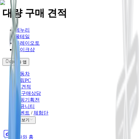
대량 구매 견적
에누리
몰테일
플레이오토
메이크샵
다나와 앱
자동차
조립PC
PC견적
PC구매상담
쇼핑기획전
커뮤니티
이벤트
/
체험단
더보기
다나와 홈