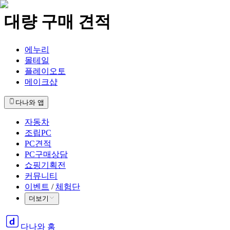
대량 구매 견적
에누리
몰테일
플레이오토
메이크샵
다나와 앱
자동차
조립PC
PC견적
PC구매상담
쇼핑기획전
커뮤니티
이벤트
/
체험단
더보기
다나와 홈