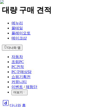
대량 구매 견적
에누리
몰테일
플레이오토
메이크샵
다나와 앱
자동차
조립PC
PC견적
PC구매상담
쇼핑기획전
커뮤니티
이벤트
/
체험단
더보기
다나와 홈