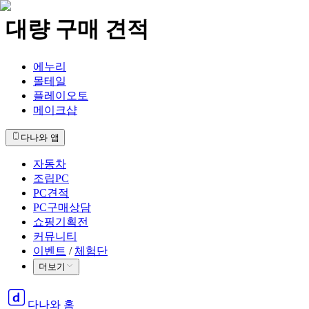
대량 구매 견적
에누리
몰테일
플레이오토
메이크샵
다나와 앱
자동차
조립PC
PC견적
PC구매상담
쇼핑기획전
커뮤니티
이벤트
/
체험단
더보기
다나와 홈