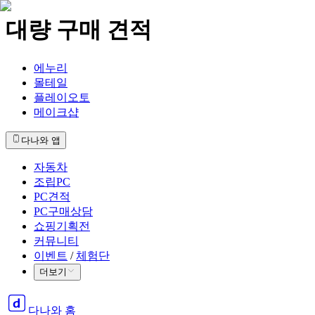
대량 구매 견적
에누리
몰테일
플레이오토
메이크샵
다나와 앱
자동차
조립PC
PC견적
PC구매상담
쇼핑기획전
커뮤니티
이벤트
/
체험단
더보기
다나와 홈