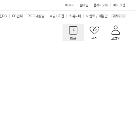
에누리
몰테일
플레이오토
메이크샵
립PC
PC견적
PC구매상담
쇼핑기획전
커뮤니티
이벤트
/
체험단
더보기
최근
관심
로그인