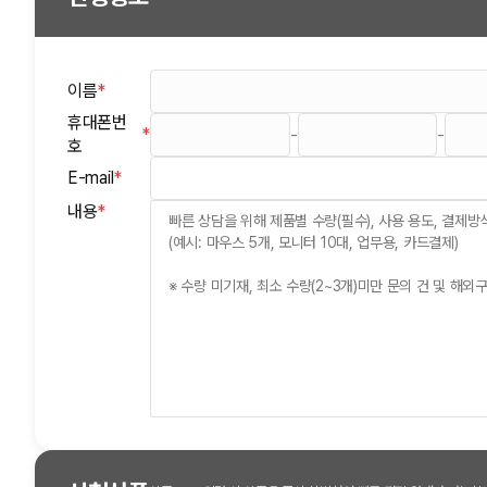
이름
*
(필수)
휴대폰번
*
-
-
(필수)
호
E-mail
*
(필수)
(필수)
내용
*