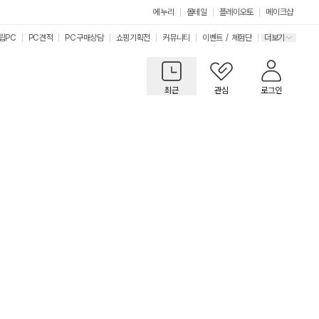
에누리
몰테일
플레이오토
메이크샵
립PC
PC견적
PC구매상담
쇼핑기획전
커뮤니티
이벤트
/
체험단
더보기
최근
관심
로그인