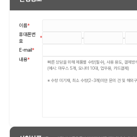
이름
*
(필수)
휴대폰번
*
-
-
(필수)
호
E-mail
*
(필수)
(필수)
내용
*