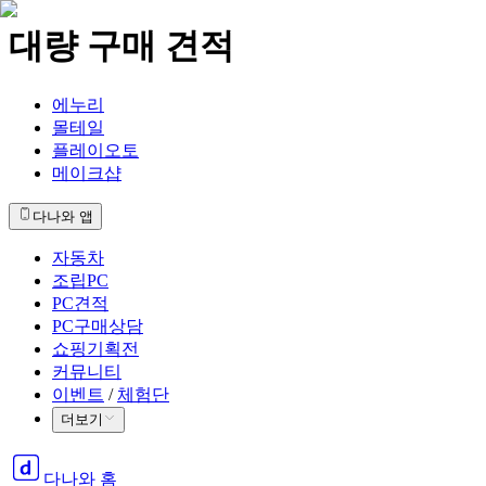
대량 구매 견적
에누리
몰테일
플레이오토
메이크샵
다나와 앱
자동차
조립PC
PC견적
PC구매상담
쇼핑기획전
커뮤니티
이벤트
/
체험단
더보기
다나와 홈