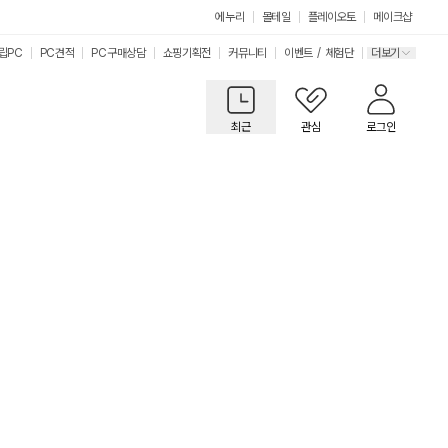
에누리
몰테일
플레이오토
메이크샵
립PC
PC견적
PC구매상담
쇼핑기획전
커뮤니티
이벤트
/
체험단
더보기
최근
관심
로그인