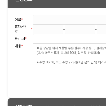
이름
*
(필수)
휴대폰번
*
-
-
(필수)
호
E-mail
*
(필수)
(필수)
내용
*