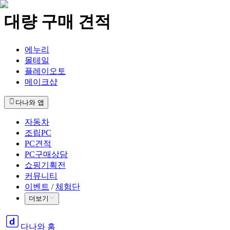
대량 구매 견적
에누리
몰테일
플레이오토
메이크샵
다나와 앱
자동차
조립PC
PC견적
PC구매상담
쇼핑기획전
커뮤니티
이벤트
/
체험단
더보기
다나와 홈