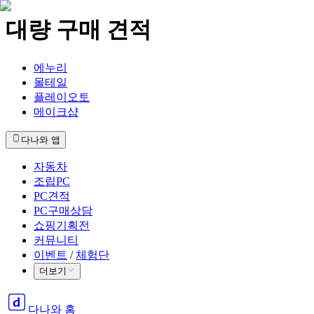
대량 구매 견적
에누리
몰테일
플레이오토
메이크샵
다나와 앱
자동차
조립PC
PC견적
PC구매상담
쇼핑기획전
커뮤니티
이벤트
/
체험단
더보기
다나와 홈