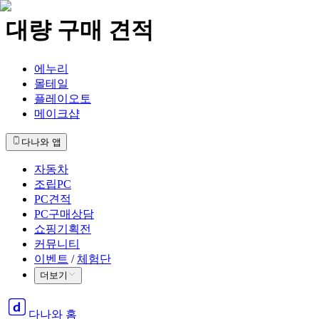
대량 구매 견적
에누리
몰테일
플레이오토
메이크샵
다나와 앱
자동차
조립PC
PC견적
PC구매상담
쇼핑기획전
커뮤니티
이벤트
/
체험단
더보기
다나와 홈