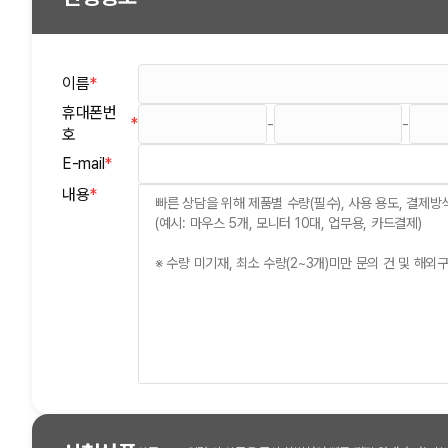
이름
*
(필수)
휴대폰번
*
-
-
(필수)
호
E-mail
*
(필수)
(필수)
내용
*