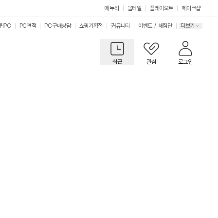
에누리
몰테일
플레이오토
메이크샵
립PC
PC견적
PC구매상담
쇼핑기획전
커뮤니티
이벤트
/
체험단
더보기
최근
관심
로그인