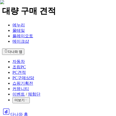
대량 구매 견적
에누리
몰테일
플레이오토
메이크샵
다나와 앱
자동차
조립PC
PC견적
PC구매상담
쇼핑기획전
커뮤니티
이벤트
/
체험단
더보기
다나와 홈