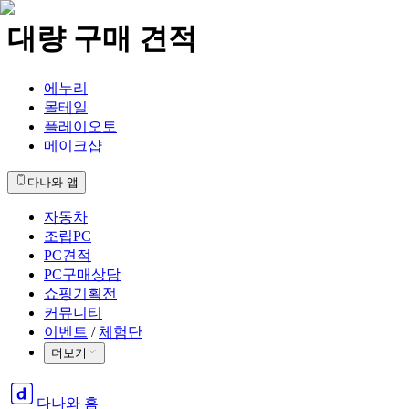
대량 구매 견적
에누리
몰테일
플레이오토
메이크샵
다나와 앱
자동차
조립PC
PC견적
PC구매상담
쇼핑기획전
커뮤니티
이벤트
/
체험단
더보기
다나와 홈